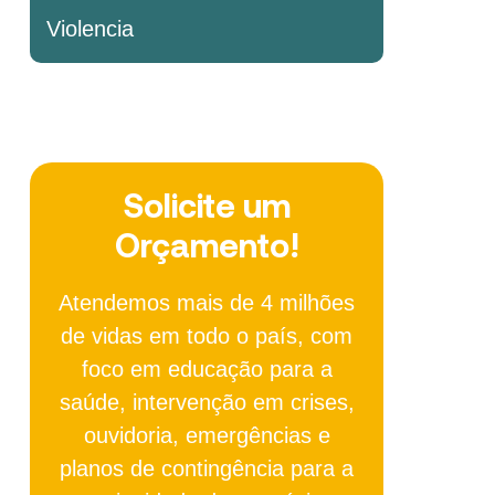
Violencia
Solicite um
Orçamento!
Atendemos mais de 4 milhões
de vidas em todo o país, com
foco em educação para a
saúde, intervenção em crises,
ouvidoria, emergências e
planos de contingência para a