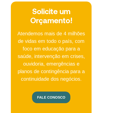
Solicite um
Orçamento!
Atendemos mais de 4 milhões
de vidas em todo o país, com
foco em educação para a
saúde, intervenção em crises,
ouvidoria, emergências e
planos de contingência para a
continuidade dos negócios.
FALE CONOSCO