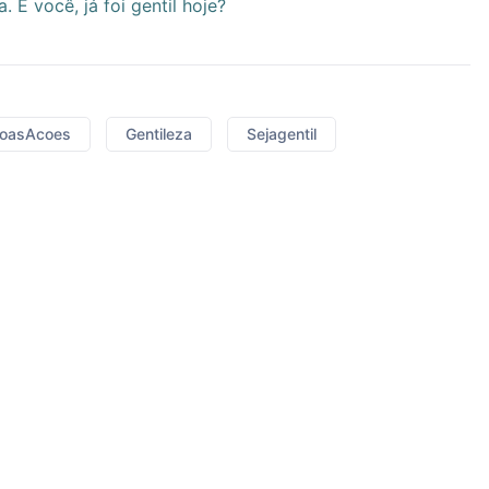
 E você, já foi gentil hoje?
oasAcoes
Gentileza
Sejagentil