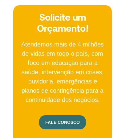
Solicite um
Orçamento!
Atendemos mais de 4 milhões
de vidas em todo o país, com
foco em educação para a
saúde, intervenção em crises,
ouvidoria, emergências e
planos de contingência para a
continuidade dos negócios.
FALE CONOSCO