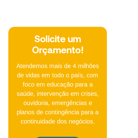
Solicite um
Orçamento!
Atendemos mais de 4 milhões
de vidas em todo o país, com
foco em educação para a
saúde, intervenção em crises,
ouvidoria, emergências e
planos de contingência para a
continuidade dos negócios.