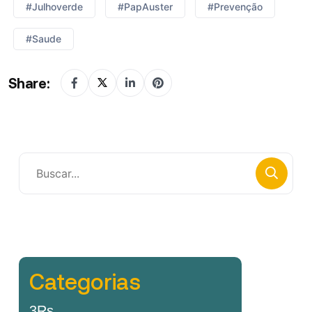
#julhoverde
#PapAuster
#prevenção
#saude
Share:
Categorias
3Rs