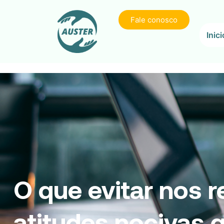
Fale conosco
Inici
O que evitar nos 
atitudes nocivas 