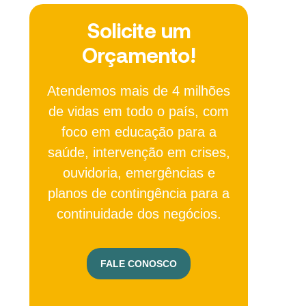
Solicite um
Orçamento!
Atendemos mais de 4 milhões
de vidas em todo o país, com
foco em educação para a
saúde, intervenção em crises,
ouvidoria, emergências e
planos de contingência para a
continuidade dos negócios.
FALE CONOSCO