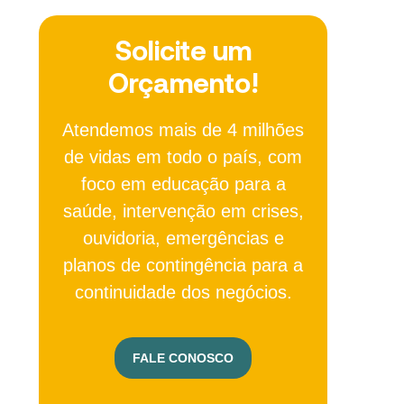
Solicite um
Orçamento!
Atendemos mais de 4 milhões
de vidas em todo o país, com
foco em educação para a
saúde, intervenção em crises,
ouvidoria, emergências e
planos de contingência para a
continuidade dos negócios.
FALE CONOSCO