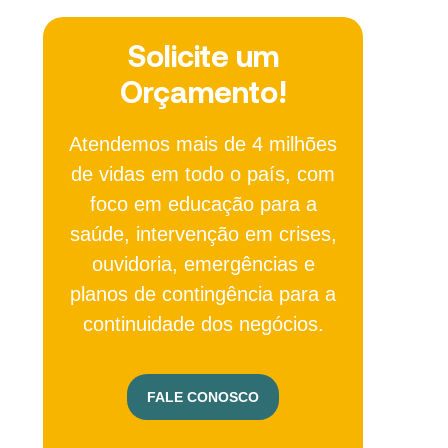
Solicite um
Orçamento!
Atendemos mais de 4 milhões
de vidas em todo o país, com
foco em educação para a
saúde, intervenção em crises,
ouvidoria, emergências e
planos de contingência para a
continuidade dos negócios.
FALE CONOSCO