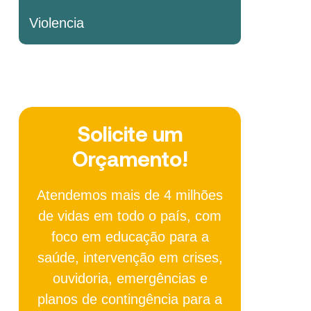
Violencia
Solicite um
Orçamento!
Atendemos mais de 4 milhões
de vidas em todo o país, com
foco em educação para a
saúde, intervenção em crises,
ouvidoria, emergências e
planos de contingência para a