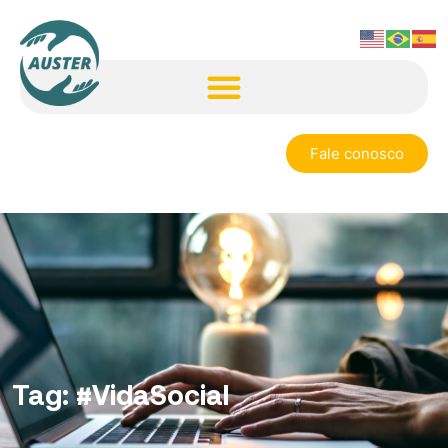
Fale conosco
Tag:
#VidaSocial