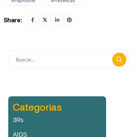
#PapAuster
#prevencao
Share:
Categorias
3Rs
AIDS